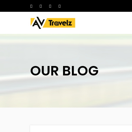
HOME
ABOUT
OUR CARS
Follow
DELHI ONE-WAY
Us
On
CHANDIGARH LOCAL TRICITY
PACKAGES
OUR BLOG
AMBALA PACKAGES
SHIMLA PACKAGES
HIMACHAL TOUR PACKAGES
LEH PACKAGES
RELIGIOUS PACKAGES
OTHER CITY PACKAGES