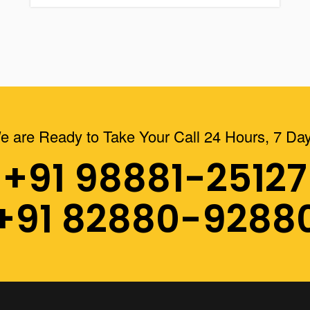
e are Ready to Take Your Call 24 Hours, 7 Day
+91 98881-25127
+91 82880-9288