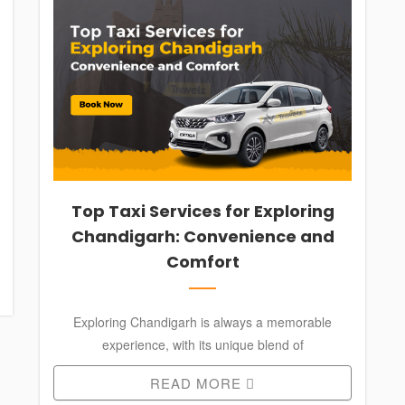
Top Taxi Services for Exploring
Chandigarh: Convenience and
Comfort
Exploring Chandigarh is always a memorable
experience, with its unique blend of
READ MORE