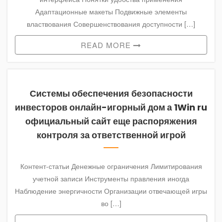
SHIMLA
Адаптационные макеты Подвижные элементы
PACKAGES
властвования Совершенствования доступности […]
HIMACHAL
READ MORE
TOUR
PACKAGES
LEH
PACKAGES
Системы обеспечения безопасности
RELIGIOUS
инвесторов онлайн-игорный дом а 1Win ru
PACKAGES
официальный сайт еще распоряжения
контроля за ответственной игрой
OTHER
CITY
PACKAGES
Контент-статьи Денежные ограничения Лимитирования
SERVICES
учетной записи Инструменты правления иногда
Наблюдение энергичности Организации отвечающей игры
CONTACT
во […]