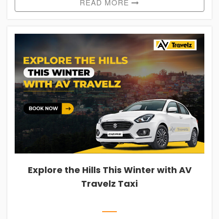
READ MORE
+91
988-
812-
5127
AVTRAVELZCHD@GMAIL.COM
Follow
Us
On
Explore the Hills This Winter with AV
Travelz Taxi